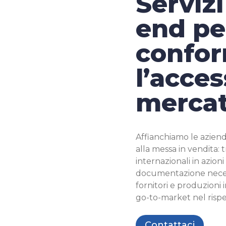
Servizi
end pe
confor
l’acces
mercat
Affianchiamo le aziend
alla messa in vendita: 
internazionali in azion
documentazione neces
fornitori e produzioni 
go-to-market nel rispe
Contattaci