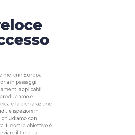
veloce
accesso
lle merci in Europa
oria in passaggi
amenti applicabili,
, produciamo e
ica e la dichiarazione
it e ispezioni in
 e chiudiamo con
. Il nostro obiettivo è
eviare il time-to-