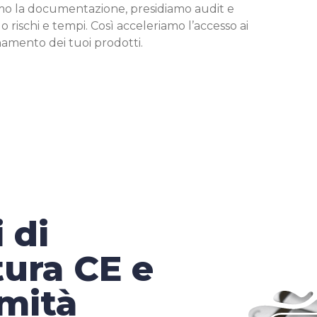
iamo la documentazione, presidiamo audit e
Fascicoli
o rischi e tempi. Così acceleriamo l’accesso ai
namento dei tuoi prodotti.
e Dichiar
$
di Confor
Supporto 
contestaz
$
delle aut
Infotratt
$
RAEE
 di
EPREL
$
ura CE e
SCIP
$
mità
GPSR
$