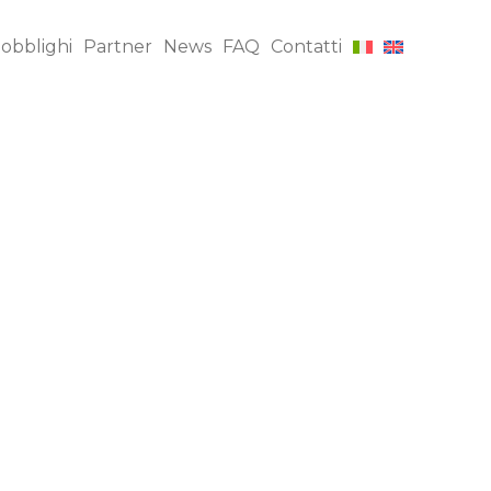
 obblighi
Partner
News
FAQ
Contatti
Ispezioni INI, DUPRO,
$
te
AQL FRI
io CE
Supervisione della
$
ne dei
produzione
Audit di fabbrica
$
tà