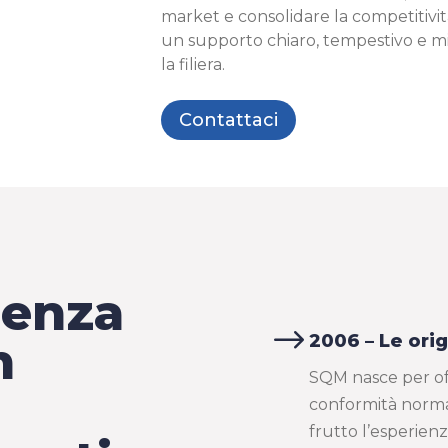
market e consolidare la competitivit
un supporto chiaro, tempestivo e m
la filiera.
Contattaci
lenza
$
2006 – Le orig
n
SQM nasce per off
conformità normat
frutto l’esperien