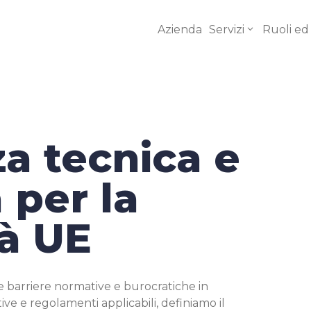
Azienda
Servizi
Ruoli ed
a tecnica e
Consulen
a per la
$
Regolator
à UE
Valutazio
$
rischi
Prove di
e barriere normative e burocratiche in
$
conformi
ve e regolamenti applicabili, definiamo il