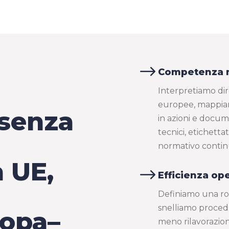
$
Competenza n
Interpretiamo dir
europee, mappiamo 
 senza
in azioni e docume
tecnici, etichett
normativo contin
 UE,
$
Efficienza ope
Definiamo una ro
snelliamo proced
ropa–
meno rilavorazioni