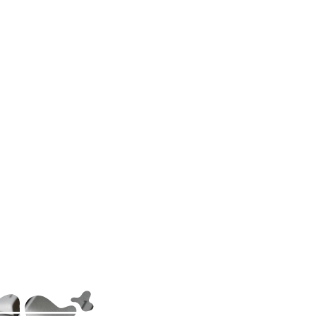
 Tecnici
azione
mità
Seminari
$
alle
ioni
Training personalizzati
$
orità
e Corsi
amento