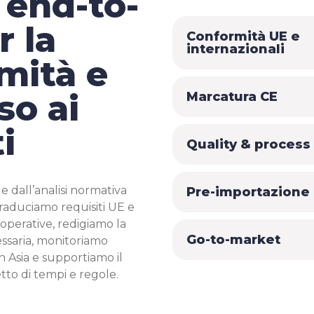
 end-to-
r la
Conformità UE e
internazionali
mità e
so ai
Marcatura CE
i
Quality & process
e dall’analisi normativa
Pre-importazione 
traduciamo requisiti UE e
i operative, redigiamo la
Go-to-market
saria, monitoriamo
in Asia e supportiamo il
tto di tempi e regole.