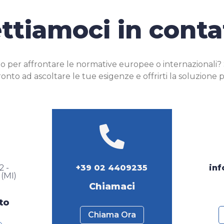
ttiamoci in conta
o per affrontare le normative europee o internazionali? Scr
onto ad ascoltare le tue esigenze e offrirti la soluzione p

2 -
+39 02 4409235
in
(MI)
Chiamaci
to
Chiama Ora