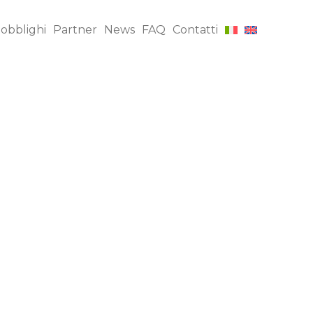
 obblighi
Partner
News
FAQ
Contatti
Ispezioni INI, DUPRO,
$
te
AQL FRI
io CE
Supervisione della
$
ne dei
produzione
Audit di fabbrica
$
tà