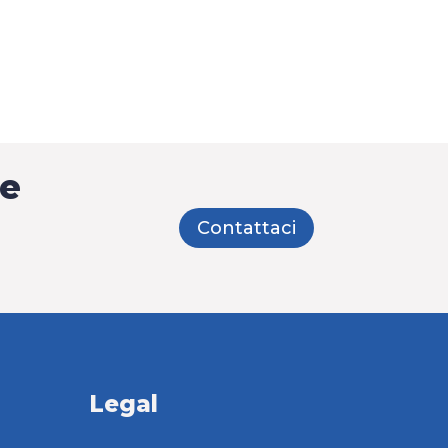
me
Contattaci
Legal