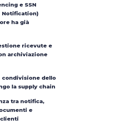
encing e SSN
 Notification)
tore ha già
estione ricevute e
on archiviazione
 condivisione dello
ngo la supply chain
za tra notifica,
documenti e
clienti