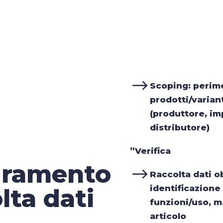
Fascicoli
e Dichiar
$
di Confor
Supporto 
$
Scoping: perim
contestaz
$
prodotti/variant
delle aut
(produttore, im
Infotratt
distributore)
$
RAEE
”Verifica
EPREL
$
dramento
$
Raccolta dati ob
SCIP
$
identificazione 
lta dati
funzioni/uso, m
GPSR
$
articolo