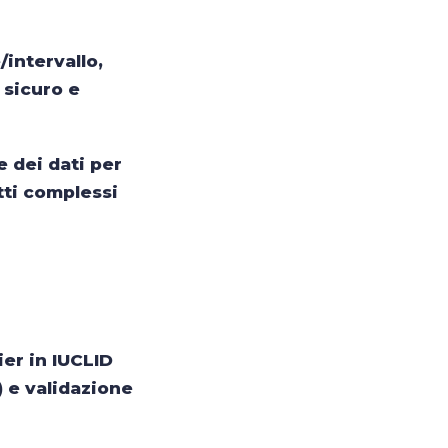
intervallo,
 sicuro e
 dei dati per
tti complessi
er in IUCLID
 e validazione