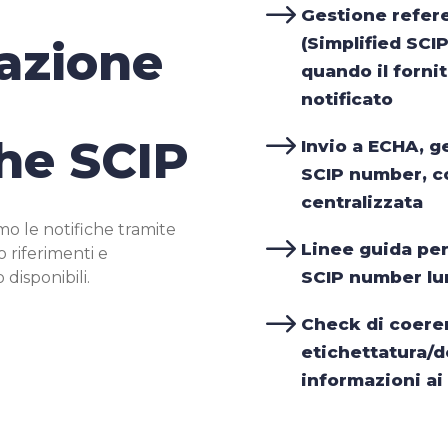
$
Gestione refer
(Simplified SCIP
azione
quando il forni
notificato
$
che SCIP
Invio a ECHA, g
SCIP number, c
centralizzata
o le notifiche tramite
$
Linee guida per
 riferimenti e
SCIP number lu
disponibili.
$
Check di coeren
etichettatura/
informazioni ai 