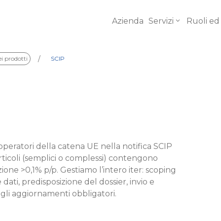
Azienda
Servizi
Ruoli ed
/
i prodotti
SCIP
Consulen
$
Regolator
peratori della catena UE nella notifica SCIP
ticoli (semplici o complessi) contengono
Valutazio
one >0,1% p/p. Gestiamo l’intero iter: scoping
$
rischi
 dati, predisposizione del dossier, invio e
gli aggiornamenti obbligatori.
Prove di
$
conformi