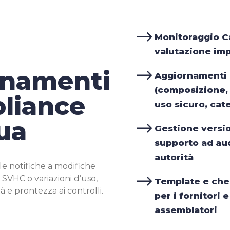
$
Monitoraggio C
valutazione imp
rnamenti
$
Aggiornamenti 
(composizione,
liance
uso sicuro, cat
ua
$
Gestione version
supporto ad aud
autorità
e notifiche a modifiche
$
 SVHC o variazioni d’uso,
Template e che
à e prontezza ai controlli.
per i fornitori e
assemblatori