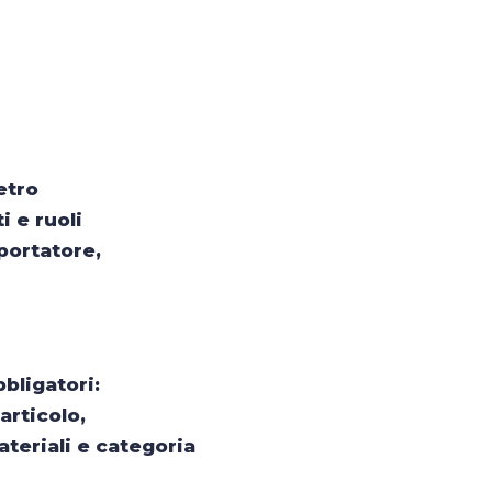
 Tecnici
azione
mità
Seminari
$
alle
etro
ioni
Training personalizzati
$
i e ruoli
orità
e Corsi
portatore,
amento
bligatori:
articolo,
ateriali e categoria