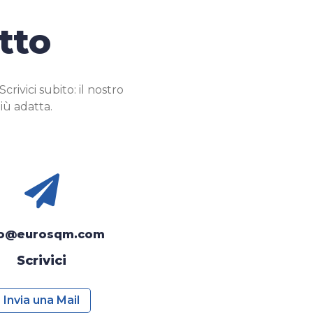
tto
ivici subito: il nostro
iù adatta.

fo@eurosqm.com
Scrivici
Invia una Mail