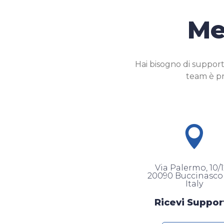
Me
Hai bisogno di support
team è pr

Via Palermo, 10/1
20090 Buccinasco 
Italy
Ricevi Suppor