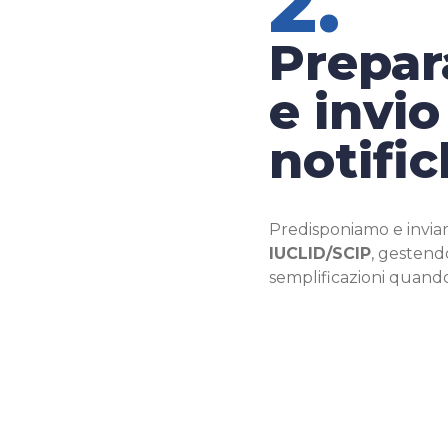
2.
Prepar
e invio
notifi
Predisponiamo e inviam
IUCLID/SCIP
, gestendo
semplificazioni quando 